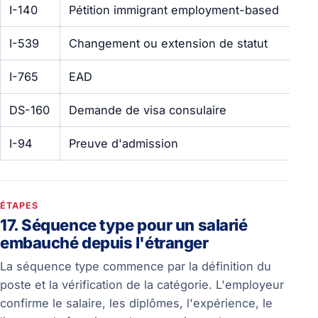
I-140
Pétition immigrant employment-based
Em
I-539
Changement ou extension de statut
D
I-765
EAD
De
DS-160
Demande de visa consulaire
Ca
I-94
Preuve d'admission
C
ÉTAPES
17. Séquence type pour un salarié
embauché depuis l'étranger
La séquence type commence par la définition du
poste et la vérification de la catégorie. L'employeur
confirme le salaire, les diplômes, l'expérience, le