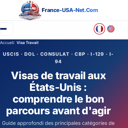
France-USA-Net.Com
Accueil
Visa Travail
▼
USCIS · DOL · CONSULAT · CBP · I-129 · I-
Partir aux USA
94
Visas de travail aux
Green Card
États-Unis :
Entreprendre aux USA
comprendre le bon
Créer une association (501c)
parcours avant d'agir
Retraite aux USA
Guide approfondi des principales catégories de