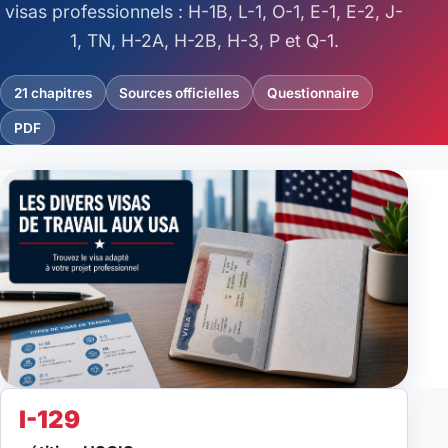
visas professionnels : H-1B, L-1, O-1, E-1, E-2, J-
Credit Score aux USA
1, TN, H-2A, H-2B, H-3, P et Q-1.
Visa E-2
21 chapitres
Sources officielles
Questionnaire
Ambassades & Consulats
PDF
Métiers en tension
Immigration
Immobilier
Étudier
Impôts
I-129
Visa Travail