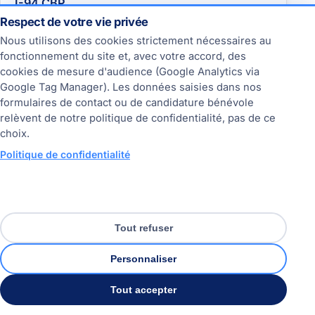
I-94 CBP
Respect de votre vie privée
Nous utilisons des cookies strictement nécessaires au
fonctionnement du site et, avec votre accord, des
Premium processing
cookies de mesure d'audience (Google Analytics via
Google Tag Manager). Les données saisies dans nos
formulaires de contact ou de candidature bénévole
relèvent de notre politique de confidentialité, pas de ce
choix.
Politique de confidentialité
Média indépendant dédié aux relations franco-
américaines : histoire commune, culture, voyages et
démarches d'expatriation.
Tout refuser
INFORMATIONS LÉGALES
Personnaliser
Mentions légales et confidentialité
Tout accepter
Gérer mes cookies