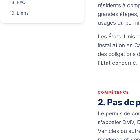
18. FAQ
résidents à comp
19. Liens
grandes étapes, 
usages du permis
Les États-Unis n
installation en 
des obligations d
l'État concerné.
COMPÉTENCE
2. Pas de 
Le permis de con
s'appeler DMV, D
Vehicles ou autr
résidence et con