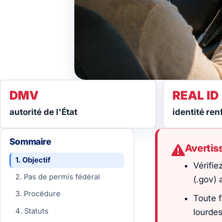
DMV
REAL ID
autorité de l'État
identité ren
Sommaire
Averti
1. Objectif
Vérifie
2. Pas de permis fédéral
(.gov)
3. Procédure
Toute f
4. Statuts
lourdes