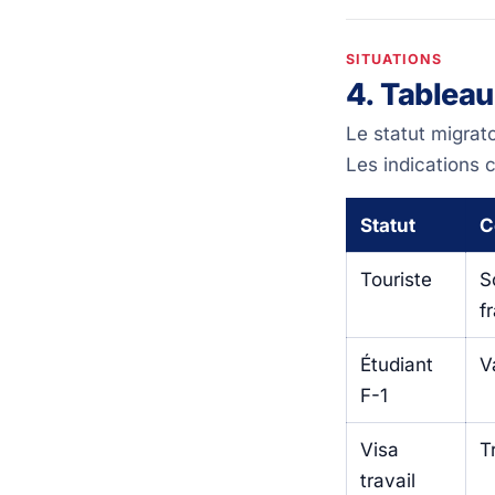
SITUATIONS
4. Tableau
Le statut migrat
Les indications c
Statut
C
Touriste
S
f
Étudiant
V
F-1
Visa
T
travail