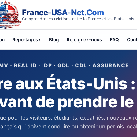
France-USA-Net.Com
Comprendre les relations entre la France et les États-Unis
on
Reportages
Blog
Rejoignez-nous
FAQ
Cont
▼
MV · REAL ID · IDP · GDL · CDL · ASSURANCE
e aux États-Unis 
vant de prendre le
ue pour les visiteurs, étudiants, expatriés, nouveaux r
rançais qui doivent conduire ou obtenir un permis loca