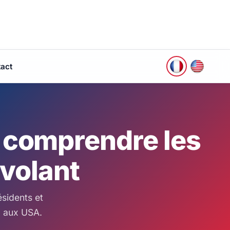
act
: comprendre les
 volant
ésidents et
l aux USA.