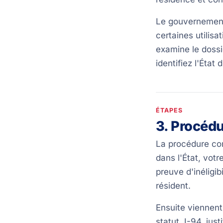
Le gouvernement 
certaines utilisa
examine le dossi
identifiez l'État
ÉTAPES
3. Procédu
La procédure com
dans l'État, votr
preuve d'inéligi
résident.
Ensuite viennent
statut, I-94, jus