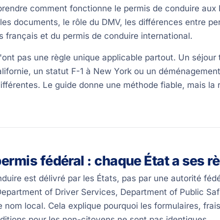
rendre comment fonctionne le permis de conduire aux Ét
les documents, le rôle du DMV, les différences entre pe
 français et du permis de conduire international.
'ont pas une règle unique applicable partout. Un séjour t
Californie, un statut F-1 à New York ou un déménagemen
ifférentes. Le guide donne une méthode fiable, mais la r
permis fédéral : chaque État a ses r
duire est délivré par les États, pas par une autorité fé
epartment of Driver Services, Department of Public Saf
e nom local. Cela explique pourquoi les formulaires, fra
ditions pour les non-citoyens ne sont pas identiques.