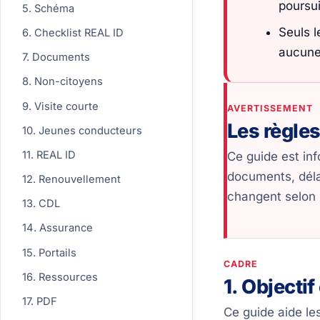
poursui
5. Schéma
Seuls l
6. Checklist REAL ID
aucune 
7. Documents
8. Non-citoyens
9. Visite courte
AVERTISSEMENT
Les règles
10. Jeunes conducteurs
11. REAL ID
Ce guide est in
documents, déla
12. Renouvellement
changent selon l
13. CDL
14. Assurance
15. Portails
CADRE
16. Ressources
1. Objectif
17. PDF
Ce guide aide les